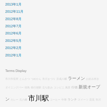
2013年1月
2012年11月
2012年8月
2012年7月
2012年6月
2012年5月
2012年2月
2012年1月
Terms Display
ラーメン
市川市役所
とんかつ
づめかん
市川まつり
京成八幡
お好み焼き
新規オープ
行徳
ダイニングバー
焼鳥
南行徳駅
立ち飲み
コンビニ
風景
市川駅
ン
ランチ
カレー
元八幡
コーヒー
中華
スイーツ
花見
市川