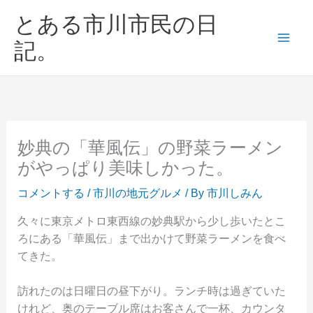
内
とある市川市民の日
容
を
記。
ス
キ
ッ
プ
妙典の「華風伝」の野菜ラーメン
がやっぱり美味しかった。
コメントする
/
市川の地元グルメ
/ By
市川しみん
久々に東京メトロ東西線の妙典駅から少し歩いたとこ
ろにある「華風伝」まで出かけて野菜ラーメンを食べ
てきた。
訪れたのは日曜日の昼下がり。ランチ時は過ぎていた
けれど、奥のテーブル席はお客さんで一杯、カウンタ