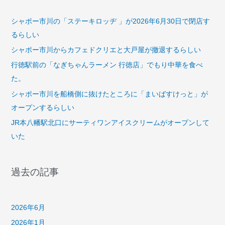
い
シャポー市川の「ステーキロッヂ 」が2026年6月30日で閉店す
た
るらしい
シャポー市川からカフェドクリエと大戸屋が撤退するらしい
行徳駅前の「なぎちゃんラーメン 行徳店」でもり中華を食べ
た。
シャポー市川を船橋側に抜けたところに「まいばすけっと」が
オープンするらしい
JR本八幡駅北口にサーティワンアイスクリームがオープンして
いた
過去の記事
2026年6月
2026年1月