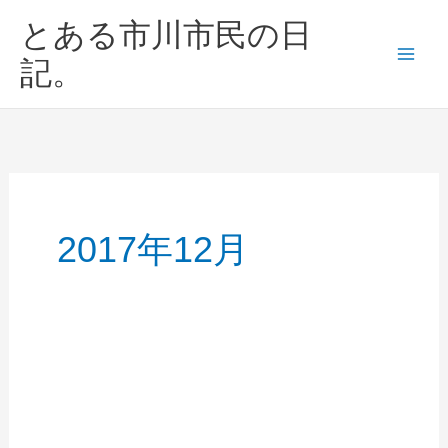
内
とある市川市民の日
容
を
記。
ス
キ
ッ
プ
2017年12月