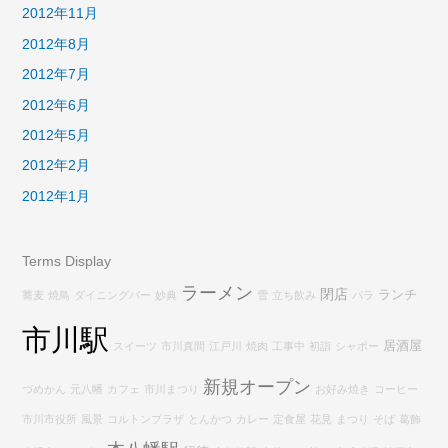
2012年11月
2012年8月
2012年7月
2012年6月
2012年5月
2012年2月
2012年1月
Terms Display
ラーメン
閉店
ランチ
蕎麦
焼鳥
ダイニングバー
妙典
雪
立ち飲み
バラ
市川駅
居酒屋
スイーツ
市川真間
江戸川
焼肉
工事中
初詣
シャポー
新規オープン
づめかん
元八幡
カフェ
市川まつり
お好み焼き
コーヒー
市川市役所
風景
コルトンプラザ
とんかつ
カレー
定食屋
花見
まつり
そば
葛飾