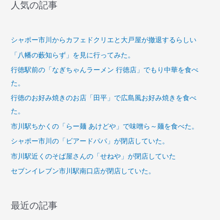
人気の記事
物
産
案
シャポー市川からカフェドクリエと大戸屋が撤退するらしい
内
「八幡の藪知らず」を見に行ってみた。
所」
行徳駅前の「なぎちゃんラーメン 行徳店」でもり中華を食べ
で
ホ
た。
ン
行徳のお好み焼きのお店「田平」で広島風お好み焼きを食べ
ビ
た。
ノ
市川駅ちかくの「らー麺 あけどや」で味噌ら～麺を食べた。
ス
シャポー市川の「ビアードパパ」が閉店していた。
貝
や
市川駅近くのそば屋さんの「せねや」が閉店していた
魚
セブンイレブン市川駅南口店が閉店していた。
を
売
最近の記事
っ
て