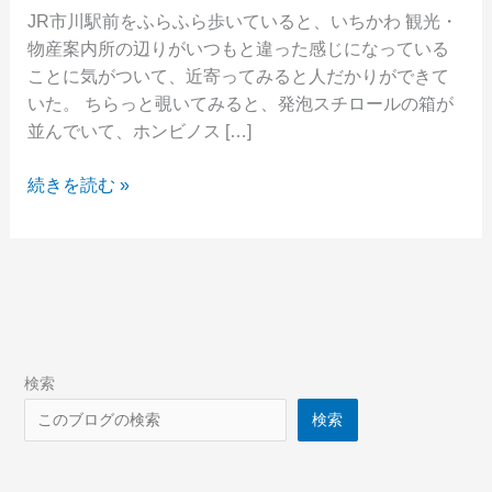
JR市川駅前をふらふら歩いていると、いちかわ 観光・
物産案内所の辺りがいつもと違った感じになっている
ことに気がついて、近寄ってみると人だかりができて
いた。 ちらっと覗いてみると、発泡スチロールの箱が
並んでいて、ホンビノス […]
JR
続きを読む »
市
川
駅
前
の
「い
ち
検索
か
検索
わ
観
光・