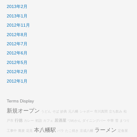
2013年2月
2013年1月
2012年11月
2012年8月
2012年7月
2012年6月
2012年5月
2012年2月
2012年1月
Terms Display
新規オープン
うどん
そば
妙典
元八幡
シャポー
市川真間
立ち飲み
松
行徳
居酒屋
戸市
カレー
初詣
カフェ
づめかん
ダイニングバー
中華
雪
まつり
本八幡駅
ラーメン
工事中
蕎麦
花見
バラ
たこ焼き
京成八幡
定食屋