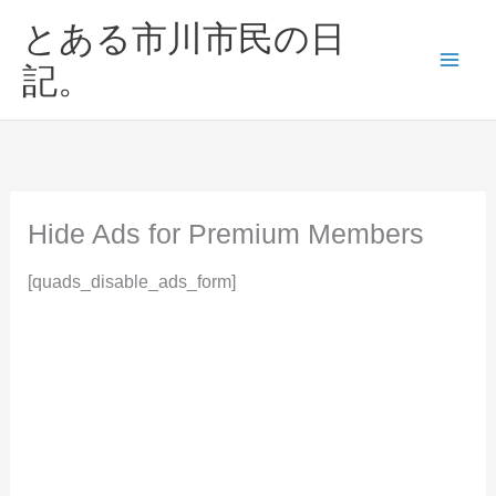
内
とある市川市民の日
容
を
記。
ス
キ
ッ
プ
Hide Ads for Premium Members
[quads_disable_ads_form]