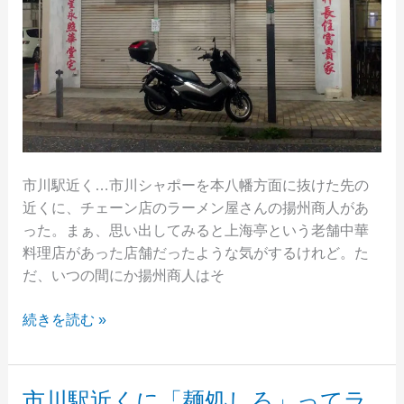
に
業
態
転
換
し
て
い
市川駅近く…市川シャポーを本八幡方面に抜けた先の
た
近くに、チェーン店のラーメン屋さんの揚州商人があ
った。まぁ、思い出してみると上海亭という老舗中華
料理店があった店舗だったような気がするけれど。た
だ、いつの間にか揚州商人はそ
市
続きを読む »
川
駅
近
市川駅近くに「麺処しろ」ってラ