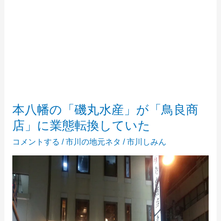
本八幡の「磯丸水産」が「鳥良商
店」に業態転換していた
コメントする
/
市川の地元ネタ
/
市川しみん