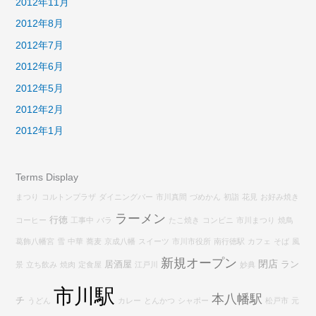
2012年11月
2012年8月
2012年7月
2012年6月
2012年5月
2012年2月
2012年1月
Terms Display
まつり
コルトンプラザ
ダイニングバー
市川真間
づめかん
初詣
花見
お好み焼き
ラーメン
行徳
コーヒー
工事中
バラ
たこ焼き
コンビニ
市川まつり
焼鳥
葛飾八幡宮
雪
中華
蕎麦
京成八幡
スイーツ
市川市役所
南行徳駅
カフェ
そば
風
新規オープン
閉店
居酒屋
ラン
景
立ち飲み
焼肉
定食屋
江戸川
妙典
市川駅
本八幡駅
チ
うどん
カレー
とんかつ
シャポー
松戸市
元