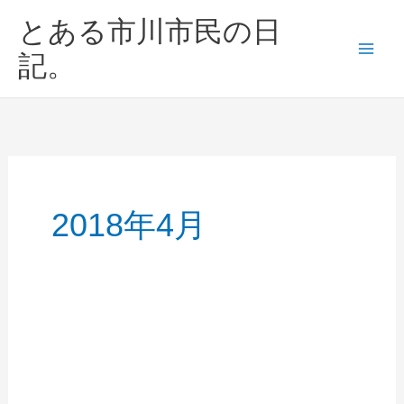
内
とある市川市民の日
容
を
記。
ス
キ
ッ
プ
2018年4月