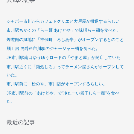
ラ
ー
メ
シャポー市川からカフェドクリエと大戸屋が撤退するらしい
ン
市川駅ちかくの「らー麺 あけどや」で味噌ら～麺を食べた。
屋
燦遊館の跡地に「神保町 ろしあ亭」がオープンするとのこと
さ
ん
麺工房 男爵＠市川駅のジャージャー麺を食べた。
が
JR市川駅南口ゆうゆうロードの「やまと屋」が閉店していた
オ
市川駅近くに「麺処しろ」ってラーメン屋さんがオープンして
ー
いた。
プ
市川駅前に「松のや」市川店がオープンするらしい。
ン
し
JR市川駅前の「あけどや」で"冷たーい煮干しらー麺"を食べ
て
た。
い
た。
最近の記事