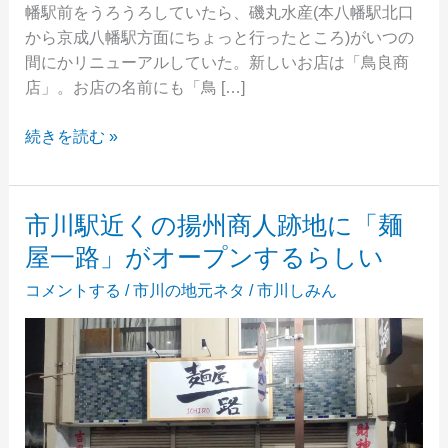
幡駅前をうろうろしていたら、磯丸水産(本八幡駅北口
から京成八幡駅方面にちょっと行ったところ)がいつの
間にかリニューアルしていた。新しいお店は「鳥良商
店」。お店の名前にも「鳥 […]
本
続きを読む »
八
幡
の
市川駅近くの揚州商人跡地に「麺
「磯
屋一路」がオープンするらしい
丸
水
コメントする
/
市川の地元ネタ
/
市川しみん
産」
が
「鳥
良
商
店」