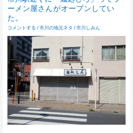
く
ーメン屋さんがオープンしてい
の
た。
揚
州
コメントする
/
市川の地元ネタ
/
市川しみん
商
人
跡
地
に
「麺
屋
一
路」
が
オ
ー
プ
ン