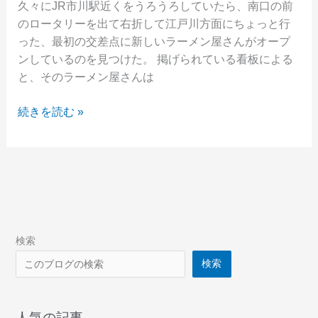
す
久々にJR市川駅近くをうろうろしていたら、南口の前
る
のロータリーを出て右折して江戸川方面にちょっと行
ら
った、最初の交差点に新しいラーメン屋さんがオープ
し
ンしているのを見つけた。 掲げられている看板による
い
と、そのラーメン屋さんは
市
続きを読む »
川
駅
近
く
に
「麺
処
検索
し
検索
ろ」
っ
て
人気の記事