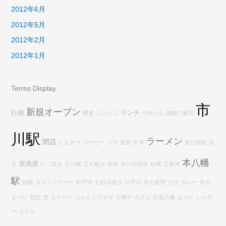
2012年6月
2012年5月
2012年2月
2012年1月
Terms Display
市
新規オープン
行徳
ランチ
蕎麦
コンビニ
づめかん
葛飾八幡宮
川駅
ラーメン
閉店
とんかつ
コーヒー
バラ
風景
中華
南行徳駅
花
本八幡
居酒屋
見
たこ焼き
元八幡
立ち飲み
焼肉
市川市役所
妙典
定食屋
駅
焼鳥
ダイニングバー
松戸市
お好み焼き
江戸川
市川真間
そば
カレー
市川
まつり
初詣
雪
スイーツ
コルトンプラザ
工事中
カフェ
京成八幡
まつり
シャポ
ー
うどん