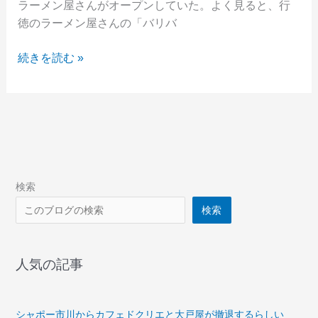
ラーメン屋さんがオープンしていた。よく見ると、行
徳のラーメン屋さんの「バリバ
市
続きを読む »
川
ウ
ズ
マ
サ
跡
地
検索
に
検索
「ラ
ー
メ
人気の記事
ン
豚
極
シャポー市川からカフェドクリエと大戸屋が撤退するらしい