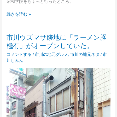
昭和学院をちょっと行ったところ。
真
続きを読む »
間
川
の
市川ウズマサ跡地に「ラーメン豚
夕
極有」がオープンしていた。
暮
れ
コメントする
/
市川の地元グルメ
,
市川の地元ネタ
/
市
が
川しみん
キ
レ
イ
だ
っ
た