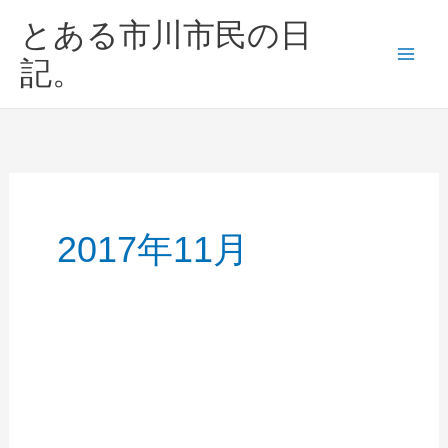
内
とある市川市民の日
容
を
記。
ス
キ
ッ
プ
2017年11月