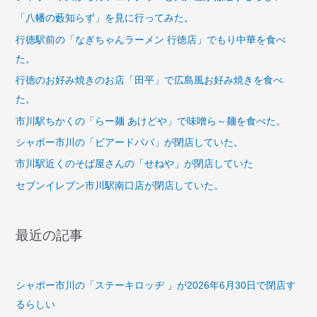
有」
「八幡の藪知らず」を見に行ってみた。
が
行徳駅前の「なぎちゃんラーメン 行徳店」でもり中華を食べ
オ
ー
た。
プ
行徳のお好み焼きのお店「田平」で広島風お好み焼きを食べ
ン
た。
し
市川駅ちかくの「らー麺 あけどや」で味噌ら～麺を食べた。
て
シャポー市川の「ビアードパパ」が閉店していた。
い
た。
市川駅近くのそば屋さんの「せねや」が閉店していた
セブンイレブン市川駅南口店が閉店していた。
最近の記事
シャポー市川の「ステーキロッヂ 」が2026年6月30日で閉店す
るらしい