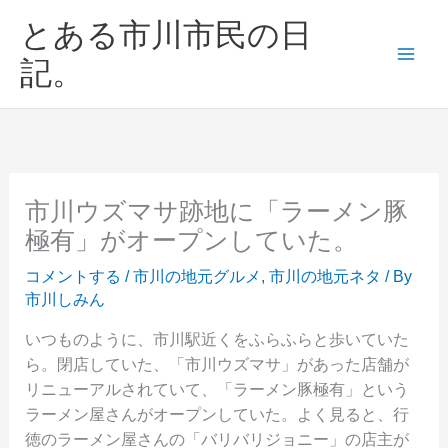
内
とある市川市民の日
容
を
記。
ス
キ
ッ
プ
市川ウズマサ跡地に「ラーメン豚
極有」がオープンしていた。
コメントする
/
市川の地元グルメ
,
市川の地元ネタ
/ By
市川しみん
いつものように、市川駅近くをふらふらと歩いていた
ら。閉店していた、「市川ウズマサ」があった店舗が
リニューアルされていて、「ラーメン豚極有」という
ラーメン屋さんがオープンしていた。よく見ると、行
徳のラーメン屋さんの「バリバリジョニー」の店主が