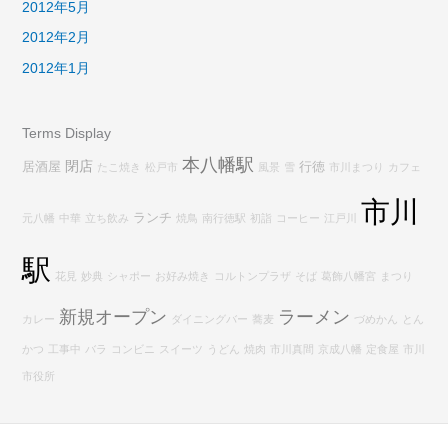
2012年5月
2012年2月
2012年1月
Terms Display
本八幡駅
閉店
居酒屋
行徳
たこ焼き
松戸市
風景
雪
市川まつり
カフェ
市川
ランチ
元八幡
中華
立ち飲み
焼鳥
南行徳駅
初詣
コーヒー
江戸川
駅
花見
妙典
シャポー
お好み焼き
コルトンプラザ
そば
葛飾八幡宮
まつり
新規オープン
ラーメン
カレー
ダイニングバー
蕎麦
づめかん
とん
かつ
工事中
バラ
コンビニ
スイーツ
うどん
焼肉
市川真間
京成八幡
定食屋
市川
市役所