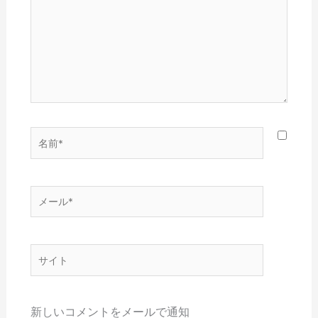
に
入
力…
名
前
*
メ
ー
ル
*
サ
イ
ト
新しいコメントをメールで通知