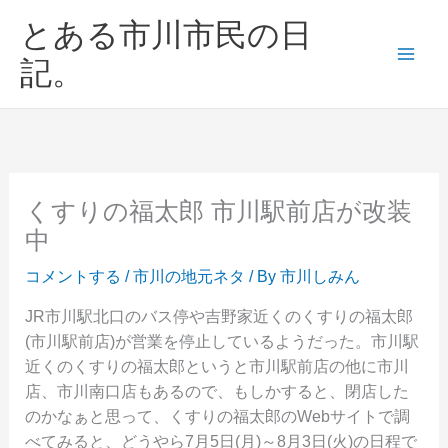
内
とある市川市民の日
容
を
記。
ス
キ
ッ
プ
くすりの福太郎 市川駅前店が改装
中
コメントする
/
市川の地元ネタ
/ By
市川しみん
JR市川駅北口のバス停や吉野家近くのくすりの福太郎
(市川駅前店)が営業を停止しているようだった。市川駅
近くのくすりの福太郎というと市川駅前店の他に市川
店、市川南口店もあるので、もしかすると、閉店した
のかなぁと思って、くすりの福太郎のWebサイトで調
べてみると、どうやら7月5日(月)～8月3日(火)の日程で