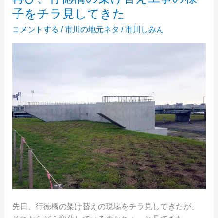
中
子をチラ見してきた
の
市
コメントする
/
市川の地元ネタ
/
市川しみん
川
市
役
所
を
見
て
き
た。
先日、行徳橋の架け替えの現場をチラ見してきたが、