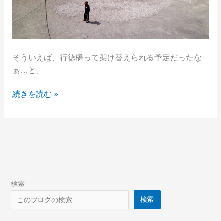
チ
ラ
見
し
て
そういえば、行徳橋って架け替えられる予定だったな
き
ぁ…と。
た
行
続きを読む »
徳
橋
の
架
け
替
え
検索
工
検索
事
の