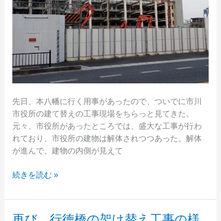
オ
ー
プ
ン
す
る
ら
し
先日、本八幡に行く用事があったので、ついでに市川
い。
市役所の建て替えの工事現場をちらっと見てきた。
元々、市役所があったところでは、盛大な工事が行わ
れており、市役所の建物は解体されつつあった。解体
が進んで、建物の内側が見えて
解
続きを読む »
体
工
事
再び、行徳橋の架け替え工事の様