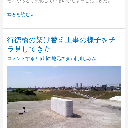
それからどう変化しているのかちょっと見てきた。
再
続きを読む »
び、
行
徳
行徳橋の架け替え工事の様子をチ
橋
ラ見してきた
の
架
コメントする
/
市川の地元ネタ
/
市川しみん
け
替
え
工
事
の
様
子
を