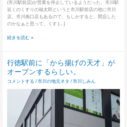
(市川駅前店)が営業を停止しているようだった。市川駅
近くのくすりの福太郎というと市川駅前店の他に市川
店、市川南口店もあるので、もしかすると、閉店した
のかなぁと思って、くす […]
く
続きを読む »
す
り
の
行徳駅前に「から揚げの天才」が
福
オープンするらしい。
太
郎
コメントする
/
市川の地元ネタ
/
市川しみん
市
川
駅
前
店
が