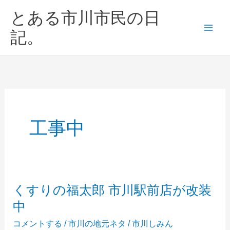
内
とある市川市民の日
容
を
記。
ス
キ
ッ
プ
工事中
くすりの福太郎 市川駅前店が改装
中
コメントする
/
市川の地元ネタ
/
市川しみん