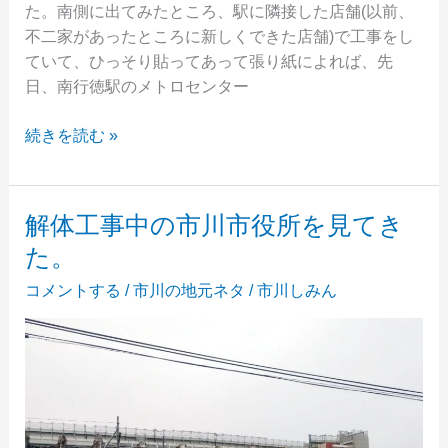
た。南側に出てみたところ、駅に隣接した店舗(以前、
不二家があったところに新しくできた店舗)で工事をし
ていて、ひっそり貼ってあって張り紙によれば、先
日、南行徳駅のメトロセンター
行
続きを読む »
徳
駅
前
解体工事中の市川市役所を見てき
に
た。
「か
ら
コメントする
/
市川の地元ネタ
/
市川しみん
揚
げ
の
天
才」
が