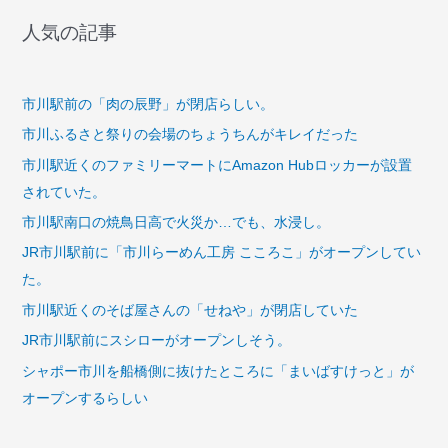
様
人気の記事
子
を
チ
市川駅前の「肉の辰野」が閉店らしい。
ラ
市川ふるさと祭りの会場のちょうちんがキレイだった
見
市川駅近くのファミリーマートにAmazon Hubロッカーが設置
し
て
されていた。
き
市川駅南口の焼鳥日高で火災か…でも、水浸し。
た
JR市川駅前に「市川らーめん工房 こころこ」がオープンしてい
た。
市川駅近くのそば屋さんの「せねや」が閉店していた
JR市川駅前にスシローがオープンしそう。
シャポー市川を船橋側に抜けたところに「まいばすけっと」が
オープンするらしい