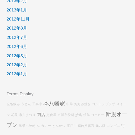
2013年2月
2013年1月
2012年11月
2012年8月
2012年7月
2012年6月
2012年5月
2012年2月
2012年1月
Terms Display
本八幡駅
立ち飲み
うどん
工事中
中華
お好み焼き
コルトンプラザ
スイー
新規オー
閉店
ツ
花見
市川まつり
定食屋
市川市役所
妙典
焼鳥
コーヒー
プン
行
風景
づめかん
カレー
とんかつ
江戸川
葛飾八幡宮
元八幡
コンビニ