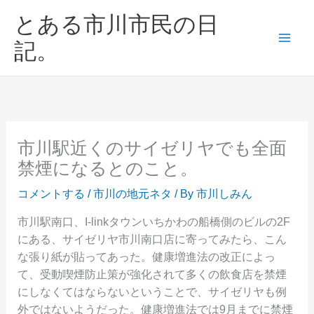
内
とある市川市民の日
容
を
記。
ス
キ
ッ
プ
市川駅近くのサイゼリヤでも全面
禁煙になるとのこと。
コメントする
/
市川の地元ネタ
/ By
市川しみん
市川駅南口、I-linkタウンいちかわの船橋側のビルの2F
にある、サイゼリヤ市川南口店に寄ってみたら、こん
な張り紙が貼ってあった。健康増進法の改正によっ
て、受動喫煙防止策が強化されて多くの飲食店を禁煙
にしなくてはならないということで、サイゼリヤも例
外ではないようだった。健康増進法では9月までに禁煙