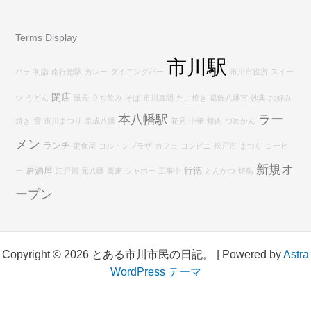
Terms Display
市川駅
バラ
初詣
南行徳駅
カレー
ダイニングバー
市川市役所
スイー
閉店
ツ
うどん
風景
立ち飲み
そば
市川真間
たこ焼き
葛飾八幡宮
妙典
お好み
本八幡駅
ラー
焼き
雪
市川まつり
京成八幡
花見
中華
焼肉
づめかん
メン
ランチ
定食屋
コルトンプラザ
カフェ
コンビニ
松戸市
まつり
コーヒ
新規オ
居酒屋
行徳
ー
江戸川
元八幡
蕎麦
シャポー
工事中
とんかつ
焼鳥
ープン
Copyright © 2026 とある市川市民の日記。 | Powered by
Astra
WordPress テーマ