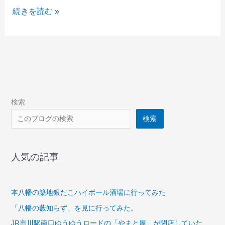
て
本
続きを読む »
た
八
幡
の
「な
ぶ
ら
家」
検索
の
検索
立
ち
飲
人気の記事
み
本八幡の築地銀だこハイボール酒場に行ってみた
「八幡の藪知らず」を見に行ってみた。
JR市川駅南口ゆうゆうロードの「やまと屋」が閉店していた