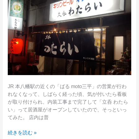
松
五
郎」
で
サ
ク
ッ
と
飲
ん
で
JR 本八幡駅の近くの「ばる moto三平」の営業が行わ
き
れなくなって、しばらく経った頃、気が付いたら看板
た。
が取り付けられ、内装工事まで完了して「立呑 わたら
い」って居酒屋がオープンしていたので、そっといっ
てみた。 店内は普
本
続きを読む »