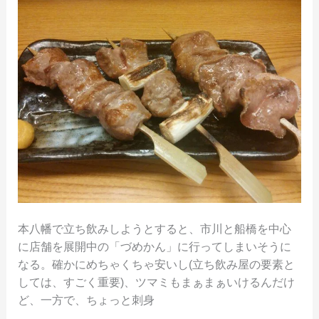
ん」
に
オ
ー
ダ
ー
用
の
タ
ブ
レ
ッ
ト
本八幡で立ち飲みしようとすると、市川と船橋を中心
が
に店舗を展開中の「づめかん」に行ってしまいそうに
導
なる。確かにめちゃくちゃ安いし(立ち飲み屋の要素と
入
しては、すごく重要)、ツマミもまぁまぁいけるんだけ
さ
ど、一方で、ちょっと刺身
れ