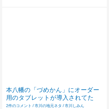
八
幡
駅
近
く
に、
立
ち
呑
み
「わ
た
ら
い」
が
本八幡の「づめかん」にオーダー
オ
用のタブレットが導入されてた
ー
プ
2件のコメント
/
市川の地元ネタ
/
市川しみん