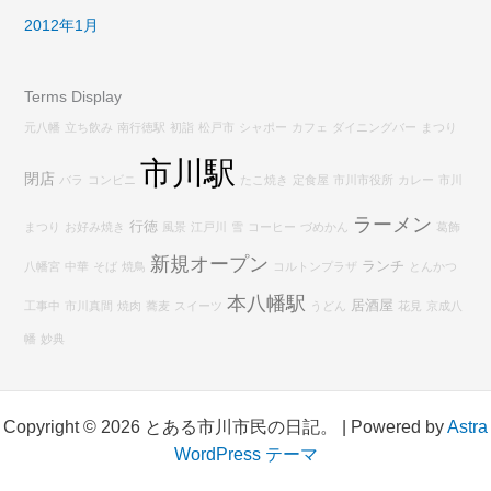
2012年1月
Terms Display
元八幡
立ち飲み
南行徳駅
初詣
松戸市
シャポー
カフェ
ダイニングバー
まつり
市川駅
閉店
バラ
コンビニ
たこ焼き
定食屋
市川市役所
カレー
市川
ラーメン
行徳
まつり
お好み焼き
風景
江戸川
雪
コーヒー
づめかん
葛飾
新規オープン
ランチ
八幡宮
中華
そば
焼鳥
コルトンプラザ
とんかつ
本八幡駅
居酒屋
工事中
市川真間
焼肉
蕎麦
スイーツ
うどん
花見
京成八
幡
妙典
Copyright © 2026 とある市川市民の日記。 | Powered by
Astra
WordPress テーマ