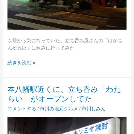
以前から気になっていた、立ち呑み屋さんの「ばかち
ん松五郎」に飲みに行ってみた。
市
続きを読む »
川
駅
近
本八幡駅近くに、立ち呑み「わた
く
らい」がオープンしてた
の
「ば
コメントする
/
市川の地元グルメ
/
市川しみん
か
ち
ん