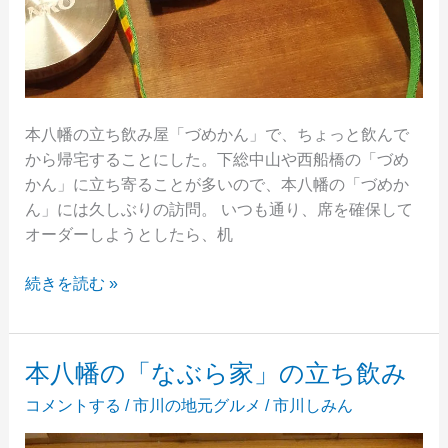
本八幡の立ち飲み屋「づめかん」で、ちょっと飲んで
から帰宅することにした。下総中山や西船橋の「づめ
かん」に立ち寄ることが多いので、本八幡の「づめか
ん」には久しぶりの訪問。 いつも通り、席を確保して
オーダーしようとしたら、机
本
続きを読む »
八
幡
の
本八幡の「なぶら家」の立ち飲み
「づ
コメントする
/
市川の地元グルメ
/
市川しみん
め
か