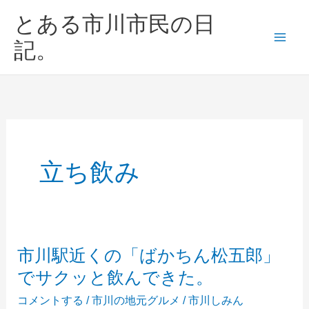
内
とある市川市民の日
容
を
記。
ス
キ
ッ
プ
立ち飲み
市川駅近くの「ばかちん松五郎」
でサクッと飲んできた。
コメントする
/
市川の地元グルメ
/
市川しみん