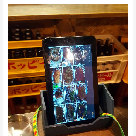
ン
し
て
た